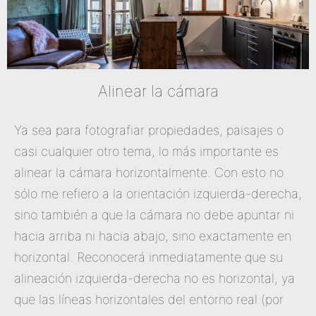
Alinear la cámara
Ya sea para fotografiar propiedades, paisajes o
casi cualquier otro tema, lo más importante es
alinear la cámara horizontalmente. Con esto no
sólo me refiero a la orientación izquierda-derecha,
sino también a que la cámara no debe apuntar ni
hacia arriba ni hacia abajo, sino exactamente en
horizontal. Reconocerá inmediatamente que su
alineación izquierda-derecha no es horizontal, ya
que las líneas horizontales del entorno real (por