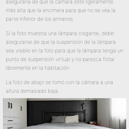
aseguraría de que la cámara esté ligeramente
más alta que la encimera para que no se vea la
parte inferior de los armarios.
Si la foto muestra una lámpara colgante, debe
asegurarse de que la suspensión de la lámpara
sea visible en la foto para que la lámpara tenga un
punto de suspensión virtual y no parezca flotar
libremente en la habitación.
La foto de abajo se tomó con la cámara a una
altura demasiado baja.