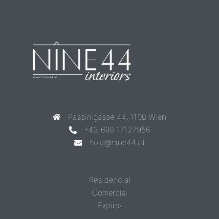
Passinigasse 44, 1100 Wien
+43 699 17127956
hola@nine44.at
Residencial
Comercial
Expats