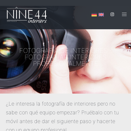
FOTOGRAFÍA DE INTERIORES -
FOTOGRAFIAR INTERIORES
PROFESIONALMENTE
¿Le interesa la fotografía de interiores pero no
sabe con qué equipo empezar? Pruébalo con tu
móvil antes de dar el siguiente paso y hacerte
con un equipo profesional.