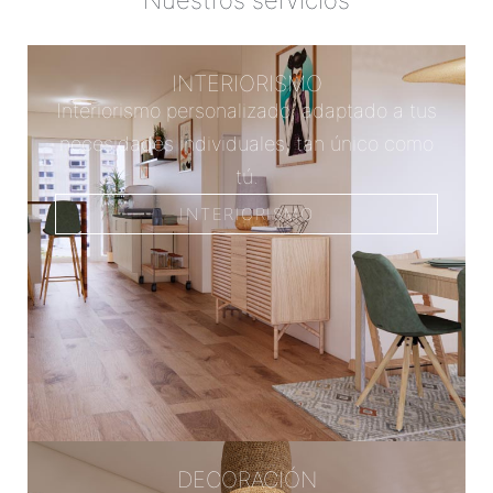
Nuestros servicios
INTERIORISMO
Interiorismo personalizado, adaptado a tus
necesidades individuales, tan único como
tú.
INTERIORISMO
DECORACIÓN