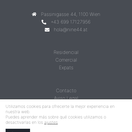
Passinigasse 44, 1100 Wien
+43 699 17127956
hola@nine44.at
Residencial
Comercial
Expats
Contacto
Aviso Legal
Protección de datos
Utilizamos cookies para ofrecerte la mejor experiencia en
nuestra web.
Puedes aprender más sobre qué cookies utilizamos o
desactivarlas en los
ajustes
.