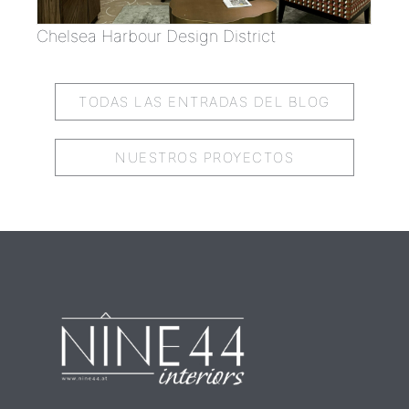
Chelsea Harbour Design District
TODAS LAS ENTRADAS DEL BLOG
NUESTROS PROYECTOS