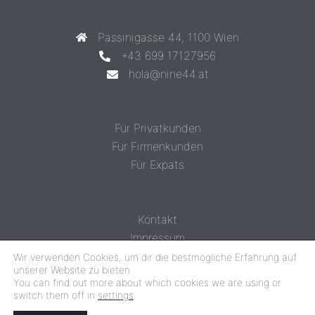
Passinigasse 44, 1100 Wien
+43 699 17127956
hola@nine44.at
Für Privatkunden
Für Firmenkunden
Für Expats
Kontakt
Impressum
Datenschutz
Wir verwenden Cookies, um dir die bestmögliche Erfahrung auf
unserer Website zu bieten.
You can find out more about which cookies we are using or
switch them off in
settings
.