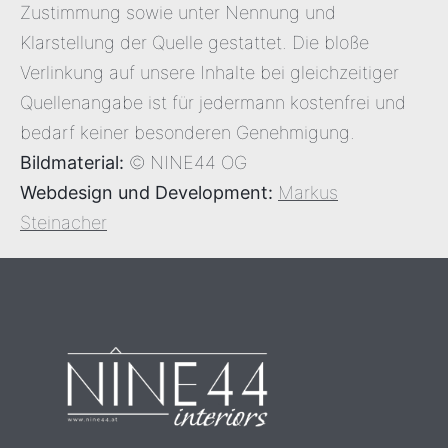
Zustimmung sowie unter Nennung und
Klarstellung der Quelle gestattet. Die bloße
Verlinkung auf unsere Inhalte bei gleichzeitiger
Quellenangabe ist für jedermann kostenfrei und
bedarf keiner besonderen Genehmigung.
Bildmaterial:
© NINE44 OG
Webdesign und Development:
Markus
Steinacher